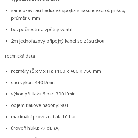
samouzavírací hadicová spojka s nasunovací objímkou,
průměr 6 mm
bezpečnostní a zpětný ventil
2m jednofázový přípojný kabel se zástrčkou
Technická data
rozměry (Š x V x H): 1100 x 480 x 780 mm
sací výkon: 440 l/min.
výkon při tlaku 6 bar: 300 l/min.
objem tlakové nádoby: 90 l
maximální provozní tlak: 10 bar
úroveň hluku: 77 dB (A)