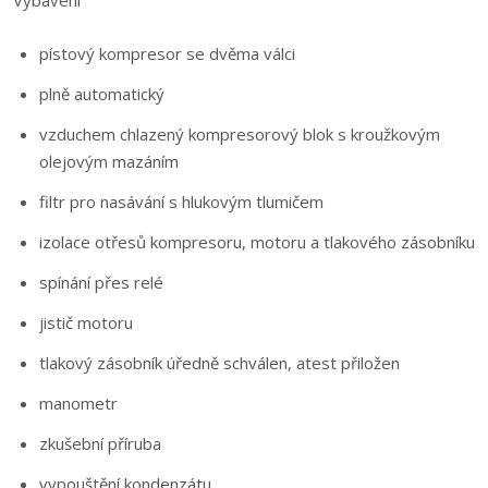
Vybavení
pístový kompresor se dvěma válci
plně automatický
vzduchem chlazený kompresorový blok s kroužkovým
olejovým mazáním
filtr pro nasávání s hlukovým tlumičem
izolace otřesů kompresoru, motoru a tlakového zásobníku
spínání přes relé
jistič motoru
tlakový zásobník úředně schválen, atest přiložen
manometr
zkušební příruba
vypouštění kondenzátu