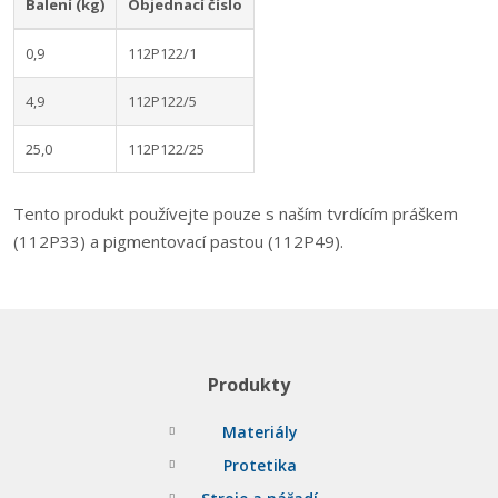
Balení (kg)
Objednací číslo
0,9
112P122/1
4,9
112P122/5
25,0
112P122/25
Tento produkt používejte pouze s naším tvrdícím práškem
(112P33) a pigmentovací pastou (112P49).
Produkty
Materiály
Protetika