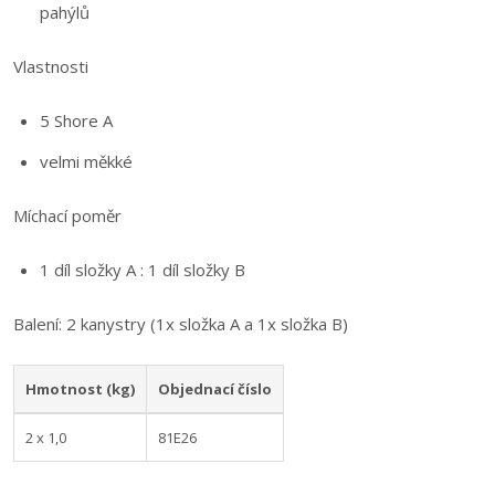
pahýlů
Vlastnosti
5 Shore A
velmi měkké
Míchací poměr
1 díl složky A : 1 díl složky B
Balení: 2 kanystry (1x složka A a 1x složka B)
Hmotnost (kg)
Objednací číslo
2 x 1,0
81E26