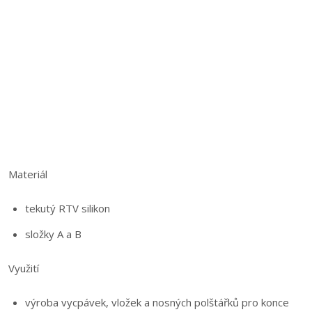
Materiál
tekutý RTV silikon
složky A a B
Využití
výroba vycpávek, vložek a nosných polštářků pro konce