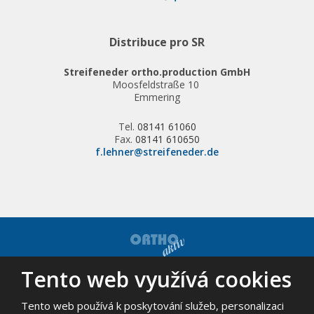
Distribuce pro SR
Streifeneder ortho.production GmbH
Moosfeldstraße 10
Emmering
Tel.
08141 61060
Fax.
08141 610650
f.lehner@streifeneder.de
Tento web využívá cookies
© 2026, ORTHO-AKTIV, spol. s r.o. - všechna práva vyhrazena
Mapa stránek
|
Podmínky použití
Tento web používá k poskytování služeb, personalizaci
VYROBILA