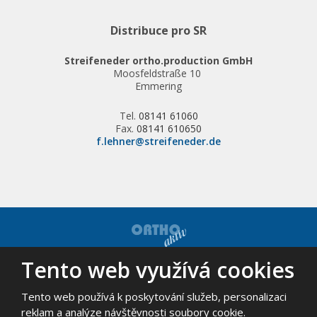
Distribuce pro SR
Streifeneder ortho.production GmbH
Moosfeldstraße 10
Emmering
Tel.
08141 61060
Fax.
08141 610650
f.lehner@streifeneder.de
Tento web využívá cookies
© 2026, ORTHO-AKTIV, spol. s r.o. - všechna práva vyhrazena
Mapa stránek
|
Podmínky použití
Tento web používá k poskytování služeb, personalizaci
VYROBILA
reklam a analýze návštěvnosti soubory cookie.