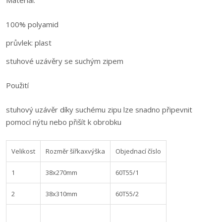
Materiál:
100% polyamid
průvlek: plast
stuhové uzávěry se suchým zipem
Použití
stuhový uzávěr díky suchému zipu lze snadno připevnit
pomocí nýtu nebo přišít k obrobku
Velikost
Rozměr šířkaxvýška
Objednací číslo
1
38x270mm
60T55/1
2
38x310mm
60T55/2