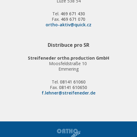
Luže 538 54
Tel.
469 671 430
Fax.
469 671 070
ortho-aktiv@quick.cz
Distribuce pro SR
Streifeneder ortho.production GmbH
Moosfeldstraße 10
Emmering
Tel.
08141 61060
Fax.
08141 610650
f.lehner@streifeneder.de