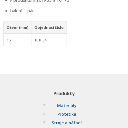
k produktům 161P33 a 161P31
balení: 1 pár
Otvor (mm)
Objednací číslo
16
161P34
Produkty
Materiály
Protetika
Stroje a nářadí