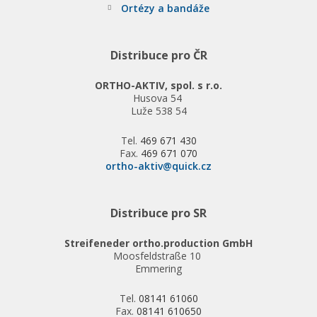
Ortézy a bandáže
Distribuce pro ČR
ORTHO-AKTIV, spol. s r.o.
Husova 54
Luže 538 54
Tel.
469 671 430
Fax.
469 671 070
ortho-aktiv@quick.cz
Distribuce pro SR
Streifeneder ortho.production GmbH
Moosfeldstraße 10
Emmering
Tel.
08141 61060
Fax.
08141 610650