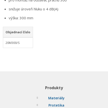
pro montáž na odsavač prachu 300
snižuje úroveň hluku o 4 dB(A)
výška: 300 mm
Objednací číslo
20M300/S
Produkty
Materiály
Protetika