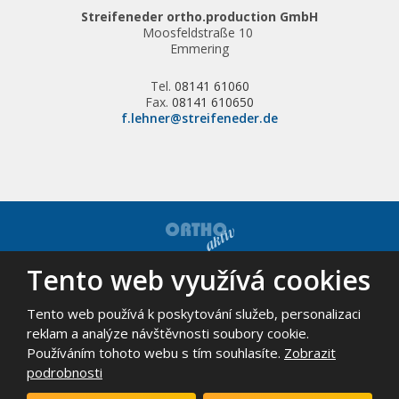
Streifeneder ortho.production GmbH
Moosfeldstraße 10
Emmering
Tel.
08141 61060
Fax.
08141 610650
f.lehner@streifeneder.de
Tento web využívá cookies
© 2026, ORTHO-AKTIV, spol. s r.o. - všechna práva vyhrazena
Mapa stránek
|
Podmínky použití
Tento web používá k poskytování služeb, personalizaci
VYROBILA
reklam a analýze návštěvnosti soubory cookie.
Používáním tohoto webu s tím souhlasíte.
Zobrazit
podrobnosti
Tento web je chráněn pomocí Google ReCAPTCHA a platí pro něj
zásady ochrany osobních údajů
a
smluvní podmínky