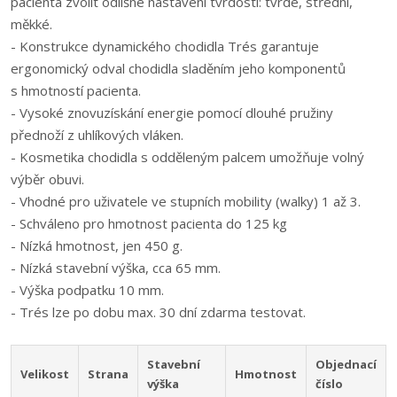
pacienta zvolit odlišné nastavení tvrdosti: tvrdé, střední,
měkké.
- Konstrukce dynamického chodidla Trés garantuje
ergonomický odval chodidla sladěním jeho komponentů
s hmotností pacienta.
- Vysoké znovuzískání energie pomocí dlouhé pružiny
přednoží z uhlíkových vláken.
- Kosmetika chodidla s odděleným palcem umožňuje volný
výběr obuvi.
- Vhodné pro uživatele ve stupních mobility (walky) 1 až 3.
- Schváleno pro hmotnost pacienta do 125 kg
- Nízká hmotnost, jen 450 g.
- Nízká stavební výška, cca 65 mm.
- Výška podpatku 10 mm.
- Trés lze po dobu max. 30 dní zdarma testovat.
Stavební
Objednací
Velikost
Strana
Hmotnost
výška
číslo