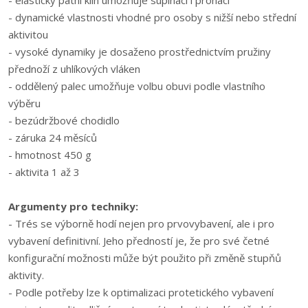
- elastický patní klín umožňuje supinaci i pronaci
- dynamické vlastnosti vhodné pro osoby s nižší nebo střední
aktivitou
- vysoké dynamiky je dosaženo prostřednictvím pružiny
přednoží z uhlíkových vláken
- oddělený palec umožňuje volbu obuvi podle vlastního
výběru
- bezúdržbové chodidlo
- záruka 24 měsíců
- hmotnost 450 g
- aktivita 1 až 3
Argumenty pro techniky:
- Trés se výborně hodí nejen pro prvovybavení, ale i pro
vybavení definitivní. Jeho předností je, že pro své četné
konfigurační možnosti může být použito při změně stupňů
aktivity.
- Podle potřeby lze k optimalizaci protetického vybavení