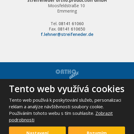
Streifeneder ortho.production GmbH
Moosfeldstraße 10
Emmering
Tel.
08141 61060
Fax.
08141 610650
f.lehner@streifeneder.de
Tento web využívá cookies
© 2026, ORTHO-AKTIV, spol. s r.o. - všechna práva vyhrazena
Mapa stránek
|
Podmínky použití
Tento web používá k poskytování služeb, personalizaci
VYROBILA
reklam a analýze návštěvnosti soubory cookie.
Používáním tohoto webu s tím souhlasíte.
Zobrazit
podrobnosti
Tento web je chráněn pomocí Google ReCAPTCHA a platí pro něj
zásady ochrany osobních údajů
a
smluvní podmínky
Nastavení
Rozumím
společnosti Google.