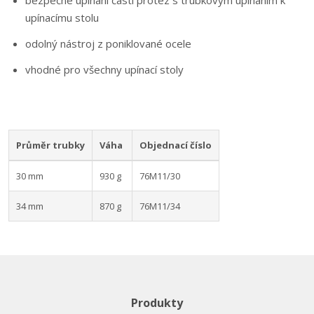
bezpečné upínání částí protéz s trubkovým upínáním k
upínacímu stolu
odolný nástroj z poniklované ocele
vhodné pro všechny upínací stoly
Průměr trubky
Váha
Objednací číslo
30 mm
930 g
76M11/30
34 mm
870 g
76M11/34
Produkty