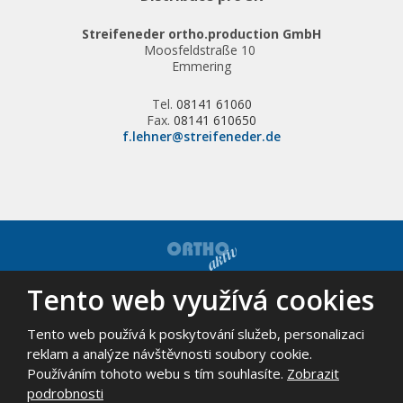
Streifeneder ortho.production GmbH
Moosfeldstraße 10
Emmering
Tel.
08141 61060
Fax.
08141 610650
f.lehner@streifeneder.de
Tento web využívá cookies
© 2026, ORTHO-AKTIV, spol. s r.o. - všechna práva vyhrazena
Mapa stránek
|
Podmínky použití
Tento web používá k poskytování služeb, personalizaci
VYROBILA
reklam a analýze návštěvnosti soubory cookie.
Používáním tohoto webu s tím souhlasíte.
Zobrazit
podrobnosti
Tento web je chráněn pomocí Google ReCAPTCHA a platí pro něj