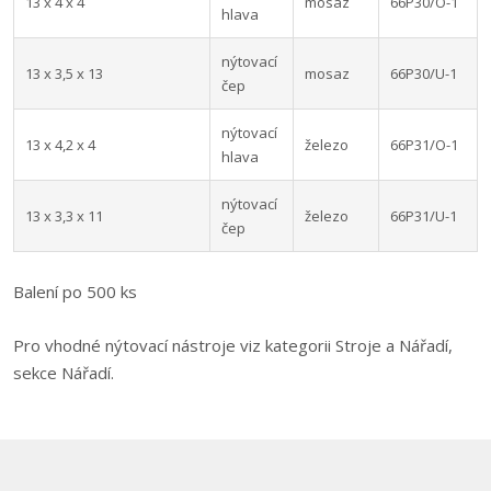
13 x 4 x 4
mosaz
66P30/O-1
hlava
nýtovací
13 x 3,5 x 13
mosaz
66P30/U-1
čep
nýtovací
13 x 4,2 x 4
železo
66P31/O-1
hlava
nýtovací
13 x 3,3 x 11
železo
66P31/U-1
čep
Balení po 500 ks
Pro vhodné nýtovací nástroje viz kategorii Stroje a Nářadí,
sekce Nářadí.