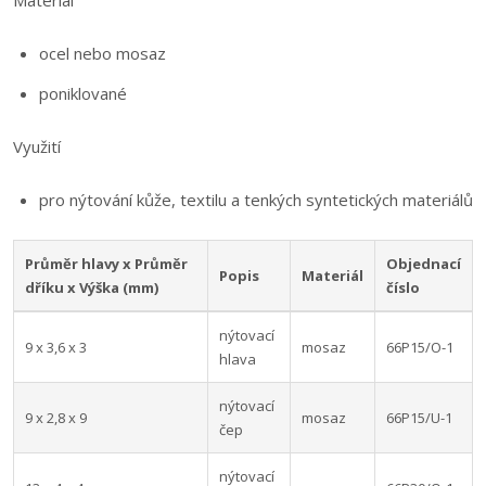
Materiál
ocel nebo mosaz
poniklované
Využití
pro nýtování kůže, textilu a tenkých syntetických materiálů
Průměr hlavy x Průměr
Objednací
Popis
Materiál
dříku x Výška (mm)
číslo
nýtovací
9 x 3,6 x 3
mosaz
66P15/O-1
hlava
nýtovací
9 x 2,8 x 9
mosaz
66P15/U-1
čep
nýtovací