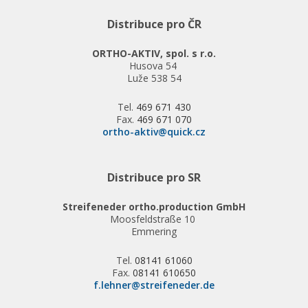
Distribuce pro ČR
ORTHO-AKTIV, spol. s r.o.
Husova 54
Luže 538 54
Tel.
469 671 430
Fax.
469 671 070
ortho-aktiv@quick.cz
Distribuce pro SR
Streifeneder ortho.production GmbH
Moosfeldstraße 10
Emmering
Tel.
08141 61060
Fax.
08141 610650
f.lehner@streifeneder.de