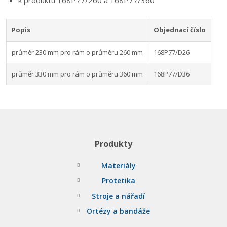
k produktu 168P77/260 a 168P77/360
Popis
Objednací číslo
průměr 230 mm pro rám o průměru 260 mm
168P77/D26
průměr 330 mm pro rám o průměru 360 mm
168P77/D36
Produkty
Materiály
Protetika
Stroje a nářadí
Ortézy a bandáže