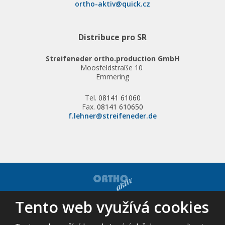
ortho-aktiv@quick.cz
Distribuce pro SR
Streifeneder ortho.production GmbH
Moosfeldstraße 10
Emmering
Tel.
08141 61060
Fax.
08141 610650
f.lehner@streifeneder.de
Tento web využívá cookies
© 2026, ORTHO-AKTIV, spol. s r.o. - všechna práva vyhrazena
Mapa stránek
|
Podmínky použití