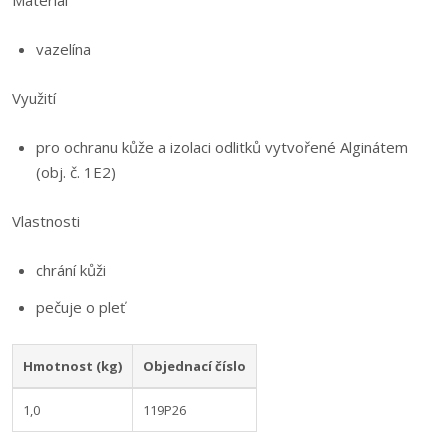
Materiál
vazelína
Využití
pro ochranu kůže a izolaci odlitků vytvořené Alginátem
(obj. č. 1E2)
Vlastnosti
chrání kůži
pečuje o pleť
Hmotnost (kg)
Objednací číslo
1,0
119P26