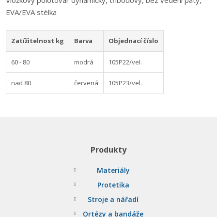
Vložkový polotovar dynamický, tříbodový, bez vedení paty,
EVA/EVA stélka
Zatížitelnost kg
Barva
Objednací číslo
60 - 80
modrá
105P22/vel.
nad 80
červená
105P23/vel.
Produkty
Materiály
Protetika
Stroje a nářadí
Ortézy a bandáže