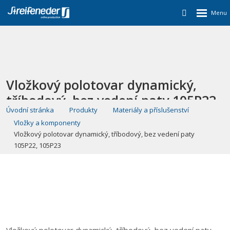
Vložkový polotovar dynamický,
tříbodový, bez vedení paty 105P22,
Úvodní stránka
Produkty
Materiály a příslušenství
105P23
Vložky a komponenty
Vložkový polotovar dynamický, tříbodový, bez vedení paty
105P22, 105P23