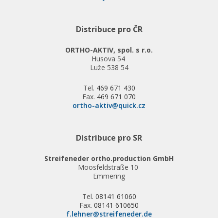
Distribuce pro ČR
ORTHO-AKTIV, spol. s r.o.
Husova 54
Luže 538 54
Tel.
469 671 430
Fax.
469 671 070
ortho-aktiv@quick.cz
Distribuce pro SR
Streifeneder ortho.production GmbH
Moosfeldstraße 10
Emmering
Tel.
08141 61060
Fax.
08141 610650
f.lehner@streifeneder.de