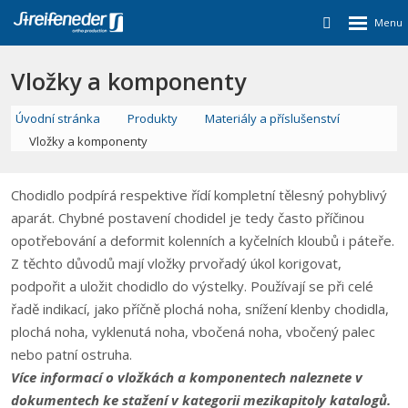
Vložky a komponenty
Úvodní stránka
Produkty
Materiály a příslušenství
Vložky a komponenty
Chodidlo podpírá respektive řídí kompletní tělesný pohyblivý
aparát. Chybné postavení chodidel je tedy často příčinou
opotřebování a deformit kolenních a kyčelních kloubů i páteře.
Z těchto důvodů mají vložky prvořadý úkol korigovat,
podpořit a uložit chodidlo do výstelky. Používají se při celé
řadě indikací, jako příčně plochá noha, snížení klenby chodidla,
plochá noha, vyklenutá noha, vbočená noha, vbočený palec
nebo patní ostruha.
Více informací o vložkách a komponentech naleznete v
dokumentech ke stažení v kategorii mezikapitoly katalogů.