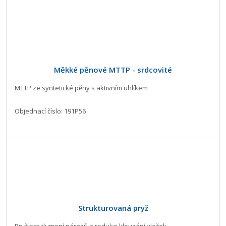
Měkké pěnové MTTP - srdcovité
MTTP ze syntetické pěny s aktivním uhlíkem
Objednací číslo: 191P56
Strukturovaná pryž
Pryž pro tlumení nárazů a redukci klouzání vložek