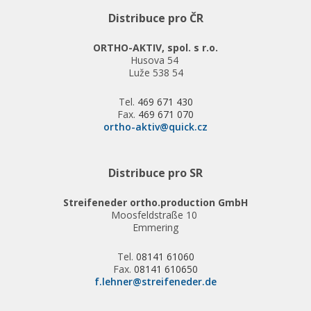
Distribuce pro ČR
ORTHO-AKTIV, spol. s r.o.
Husova 54
Luže 538 54
Tel.
469 671 430
Fax.
469 671 070
ortho-aktiv@quick.cz
Distribuce pro SR
Streifeneder ortho.production GmbH
Moosfeldstraße 10
Emmering
Tel.
08141 61060
Fax.
08141 610650
f.lehner@streifeneder.de